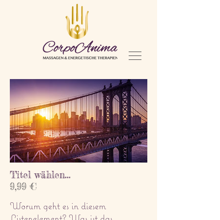
Titel wählen...
9,99 €
Worum geht es in diesem
Listenelement? Was ist das