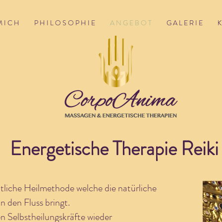
M I C H
P H I L O S O P H I E
A N G E B O T
G A L E R I E
K
Energetische Therapie Reiki
eitliche Heilmethode welche die natürliche
n den Fluss bringt.
en Selbstheilungskräfte wieder