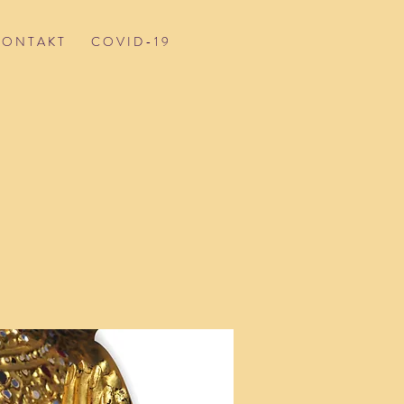
 O N T A K T
C O V I D - 1 9