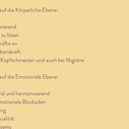
auf die Körperliche Ebene:
rierend
zu lösen
räfte an
benskraft
von Kopfschmerzen und auch bei Migräne
auf die Emotionale Ebene:
end und harmonisierend
emotionale Blockaden
ung
ualität
stems