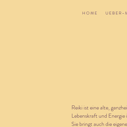
H O M E
U E B E R - 
Reiki ist eine alte, ganzh
Lebenskraft und Energie i
Sie bringt auch die eigen